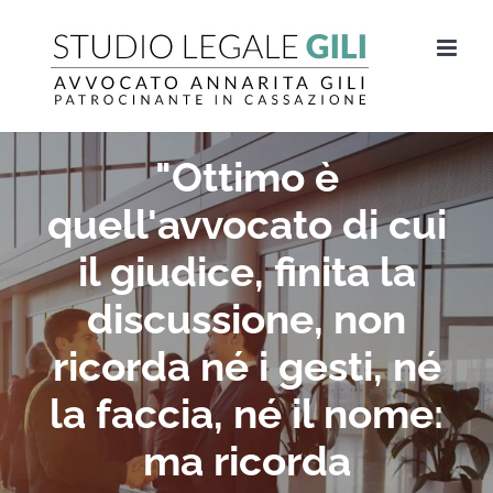
Salta
al
contenuto
"Ottimo è
quell'avvocato di cui
il giudice, finita la
discussione, non
ricorda né i gesti, né
la faccia, né il nome:
ma ricorda